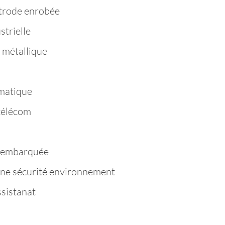
trode enrobée
strielle
 métallique
matique
télécom
e embarquée
ène sécurité environnement
ssistanat