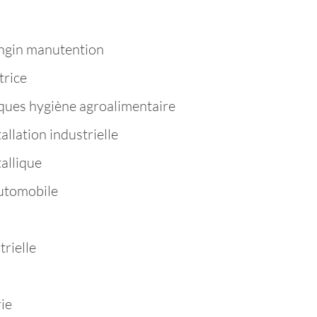
ngin manutention
trice
ques hygiène agroalimentaire
llation industrielle
allique
utomobile
rielle
ie