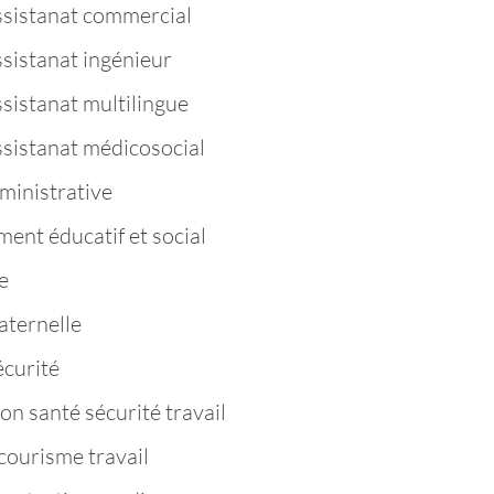
ssistanat commercial
ssistanat ingénieur
sistanat multilingue
ssistanat médicosocial
ministrative
nt éducatif et social
e
aternelle
curité
n santé sécurité travail
ourisme travail