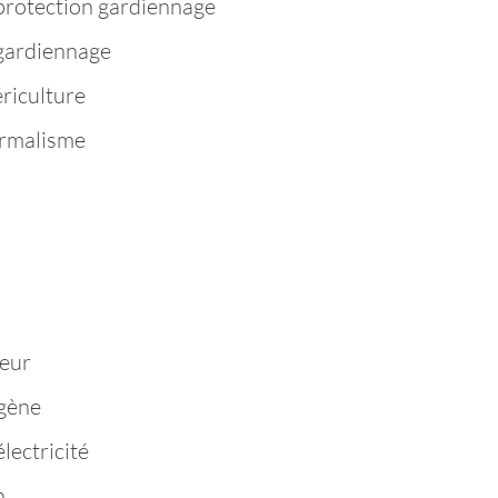
protection gardiennage
 gardiennage
riculture
ermalisme
n
eur
igène
lectricité
n