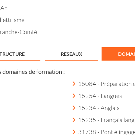
VAE
llettrisme
Franche-Comté
STRUCTURE
RESEAUX
DOMAI
s domaines de formation :
15084 - Préparation 
15254 - Langues
15234 - Anglais
15235 - Français lang
31738 - Pont élingag