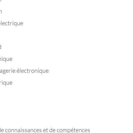
n
électrique
d
hique
agerie électronique
rique
de connaissances et de compétences