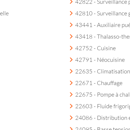
42822 - Surveillance 
elle
42810 - Surveillance
43441 - Auxiliaire pué
43418 - Thalasso-th
42752 - Cuisine
42791 - Néocuisine
22635 - Climatisatio
22671 - Chauffage
22675 - Pompe à chal
22603 - Fluide frigor
24086 - Distribution é
24095 - Basse tensio