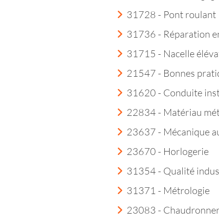
31728 - Pont roulant
31736 - Réparation e
31715 - Nacelle éléva
21547 - Bonnes prati
31620 - Conduite insta
22834 - Matériau mét
23637 - Mécanique a
23670 - Horlogerie
31354 - Qualité indust
31371 - Métrologie
23083 - Chaudronner