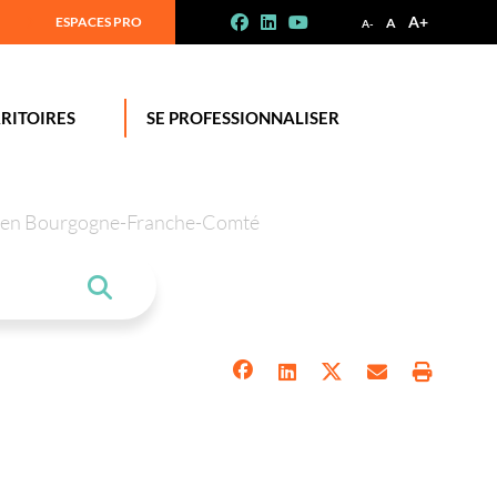
A+
ESPACES PRO
A
A-
RITOIRES
SE PROFESSIONNALISER
tion en Bourgogne-Franche-Comté