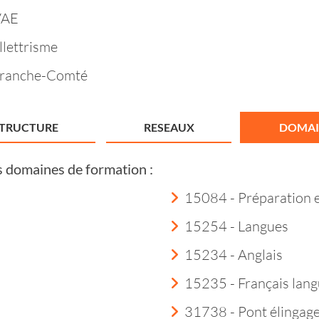
VAE
llettrisme
Franche-Comté
STRUCTURE
RESEAUX
DOMAI
s domaines de formation :
15084 - Préparation 
15254 - Langues
15234 - Anglais
15235 - Français lang
31738 - Pont élingag