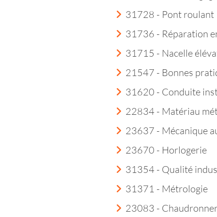
31728 - Pont roulant
31736 - Réparation e
31715 - Nacelle éléva
21547 - Bonnes prati
31620 - Conduite insta
22834 - Matériau mét
23637 - Mécanique a
23670 - Horlogerie
31354 - Qualité indust
31371 - Métrologie
23083 - Chaudronner