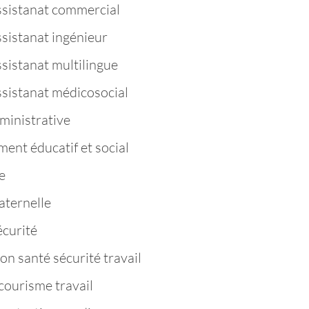
ssistanat commercial
ssistanat ingénieur
sistanat multilingue
ssistanat médicosocial
ministrative
nt éducatif et social
e
aternelle
curité
n santé sécurité travail
ourisme travail