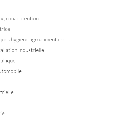
ngin manutention
trice
ques hygiène agroalimentaire
llation industrielle
allique
utomobile
rielle
ie