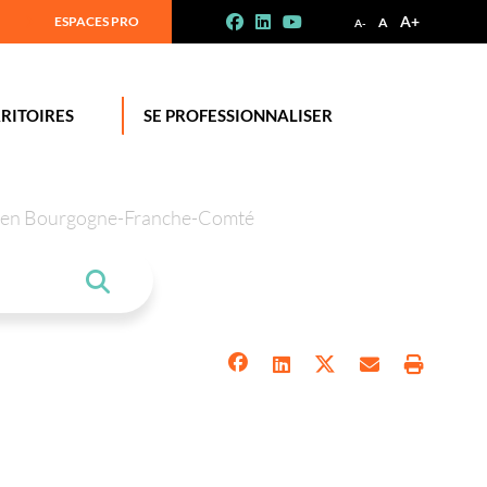
A+
ESPACES PRO
A
A-
RITOIRES
SE PROFESSIONNALISER
tion en Bourgogne-Franche-Comté