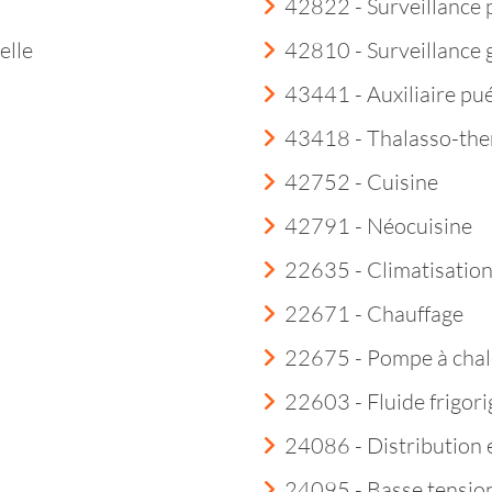
42822 - Surveillance 
elle
42810 - Surveillance
43441 - Auxiliaire pué
43418 - Thalasso-th
42752 - Cuisine
42791 - Néocuisine
22635 - Climatisatio
22671 - Chauffage
22675 - Pompe à chal
22603 - Fluide frigor
24086 - Distribution é
24095 - Basse tensio