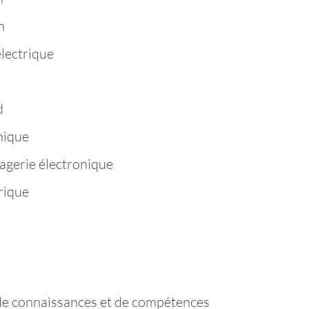
n
électrique
d
hique
agerie électronique
rique
de connaissances et de compétences