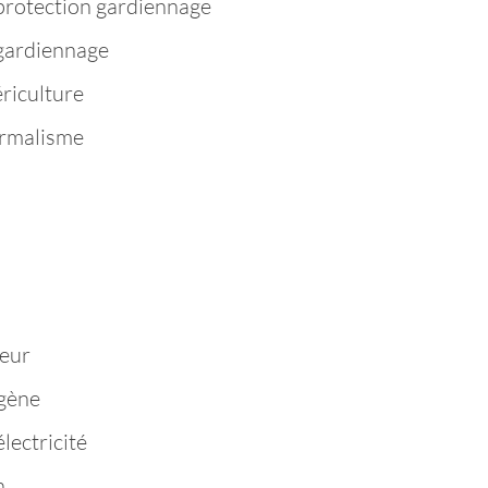
protection gardiennage
 gardiennage
riculture
ermalisme
n
eur
igène
lectricité
n