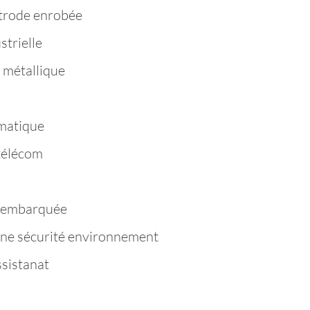
trode enrobée
strielle
 métallique
matique
télécom
e embarquée
ène sécurité environnement
ssistanat