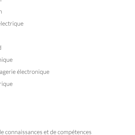
n
électrique
d
hique
agerie électronique
rique
de connaissances et de compétences