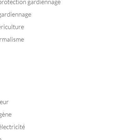
protection gardiennage
 gardiennage
riculture
ermalisme
n
eur
igène
lectricité
n