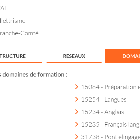
VAE
llettrisme
Franche-Comté
STRUCTURE
RESEAUX
DOMAI
s domaines de formation :
15084 - Préparation 
15254 - Langues
15234 - Anglais
15235 - Français lang
31738 - Pont élingag