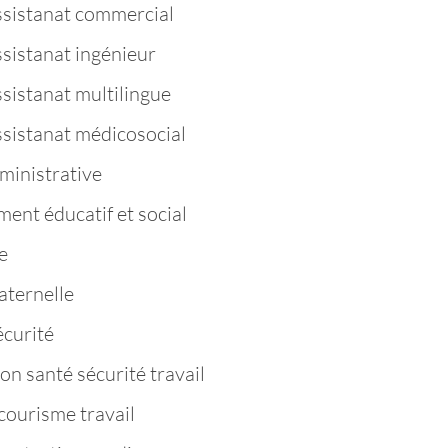
ssistanat commercial
ssistanat ingénieur
sistanat multilingue
ssistanat médicosocial
ministrative
nt éducatif et social
e
aternelle
curité
n santé sécurité travail
ourisme travail