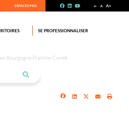
A+
ESPACES PRO
A
A-
RITOIRES
SE PROFESSIONNALISER
tion en Bourgogne-Franche-Comté