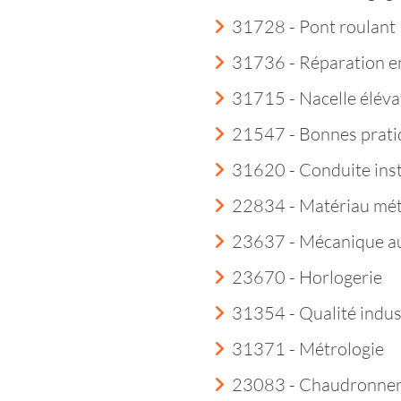
31728 - Pont roulant
31736 - Réparation e
31715 - Nacelle éléva
21547 - Bonnes prati
31620 - Conduite insta
22834 - Matériau mét
23637 - Mécanique a
23670 - Horlogerie
31354 - Qualité indust
31371 - Métrologie
23083 - Chaudronner