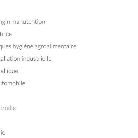
ngin manutention
trice
ques hygiène agroalimentaire
llation industrielle
allique
utomobile
rielle
ie