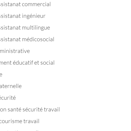
ssistanat commercial
ssistanat ingénieur
sistanat multilingue
ssistanat médicosocial
ministrative
nt éducatif et social
e
aternelle
curité
n santé sécurité travail
ourisme travail