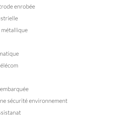
trode enrobée
strielle
 métallique
matique
télécom
e embarquée
ène sécurité environnement
ssistanat