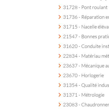
31728 - Pont roulant
31736 - Réparation e
31715 - Nacelle éléva
21547 - Bonnes prati
31620 - Conduite insta
22834 - Matériau mét
23637 - Mécanique a
23670 - Horlogerie
31354 - Qualité indust
31371 - Métrologie
23083 - Chaudronner