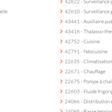
42822 - Surveillance 
elle
42810 - Surveillance
43441 - Auxiliaire pué
43418 - Thalasso-th
42752 - Cuisine
42791 - Néocuisine
22635 - Climatisatio
22671 - Chauffage
22675 - Pompe à chal
22603 - Fluide frigor
24086 - Distribution é
24095 - Basse tensio