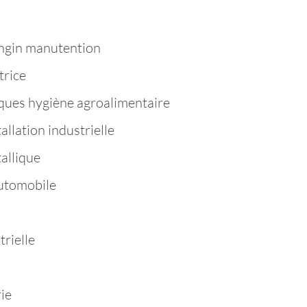
ngin manutention
trice
ques hygiène agroalimentaire
llation industrielle
allique
utomobile
rielle
ie