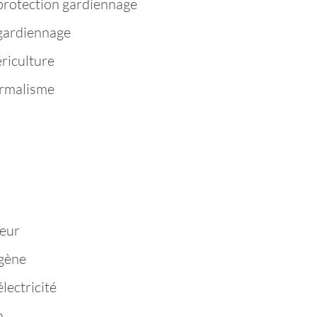
protection gardiennage
 gardiennage
riculture
ermalisme
n
eur
igène
lectricité
n