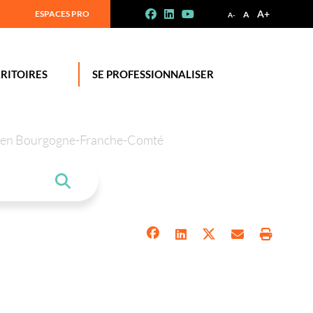
A+
ESPACES PRO
A
A-
RITOIRES
SE PROFESSIONNALISER
tion en Bourgogne-Franche-Comté