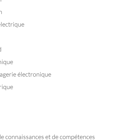
n
électrique
d
hique
agerie électronique
rique
de connaissances et de compétences