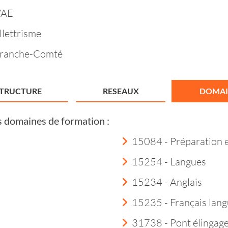
VAE
llettrisme
Franche-Comté
STRUCTURE
RESEAUX
DOMAI
s domaines de formation :
15084 - Préparation 
15254 - Langues
15234 - Anglais
15235 - Français lang
31738 - Pont élingag