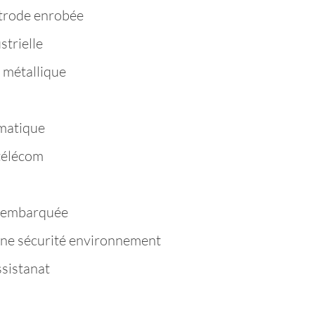
trode enrobée
strielle
 métallique
matique
télécom
e embarquée
ène sécurité environnement
ssistanat