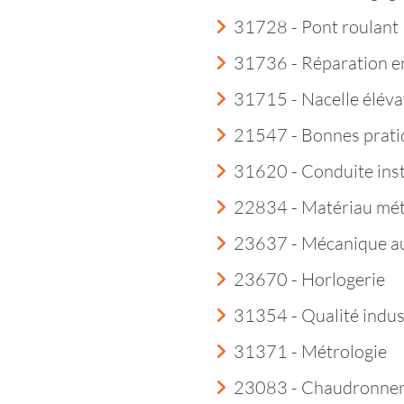
31728 - Pont roulant
31736 - Réparation e
31715 - Nacelle éléva
21547 - Bonnes prati
31620 - Conduite insta
22834 - Matériau mét
23637 - Mécanique a
23670 - Horlogerie
31354 - Qualité indust
31371 - Métrologie
23083 - Chaudronner