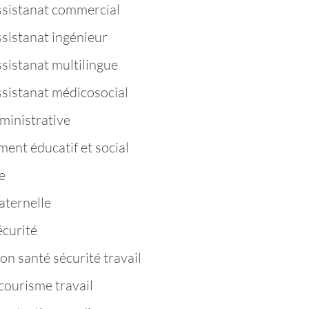
ssistanat commercial
ssistanat ingénieur
sistanat multilingue
ssistanat médicosocial
ministrative
nt éducatif et social
e
aternelle
curité
n santé sécurité travail
ourisme travail