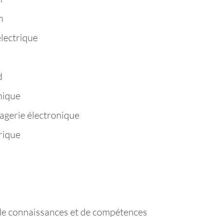
n
électrique
d
hique
agerie électronique
rique
de connaissances et de compétences