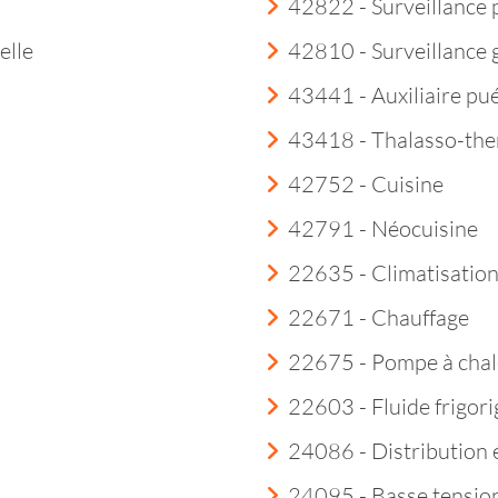
42822 - Surveillance 
elle
42810 - Surveillance
43441 - Auxiliaire pué
43418 - Thalasso-th
42752 - Cuisine
42791 - Néocuisine
22635 - Climatisatio
22671 - Chauffage
22675 - Pompe à chal
22603 - Fluide frigor
24086 - Distribution é
24095 - Basse tensio