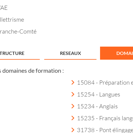
VAE
llettrisme
Franche-Comté
STRUCTURE
RESEAUX
DOMAI
s domaines de formation :
15084 - Préparation 
15254 - Langues
15234 - Anglais
15235 - Français lang
31738 - Pont élingag