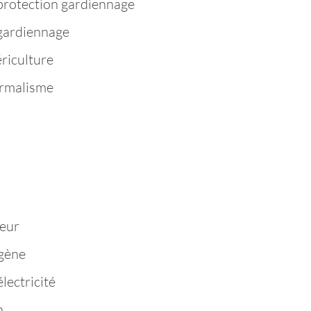
protection gardiennage
 gardiennage
riculture
ermalisme
n
eur
igène
lectricité
n