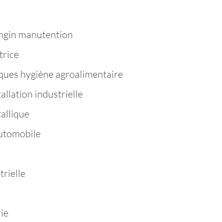
ngin manutention
trice
ques hygiène agroalimentaire
llation industrielle
allique
utomobile
rielle
ie