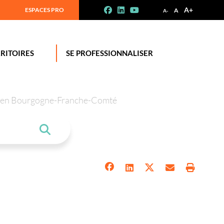
A+
ESPACES PRO
A
A-
RITOIRES
SE PROFESSIONNALISER
tion en Bourgogne-Franche-Comté