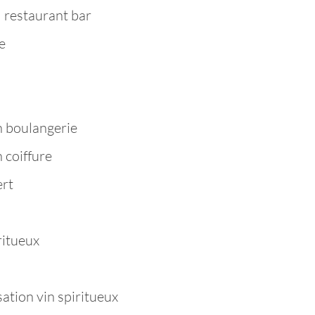
 restaurant bar
e
n boulangerie
 coiffure
ert
ritueux
tion vin spiritueux