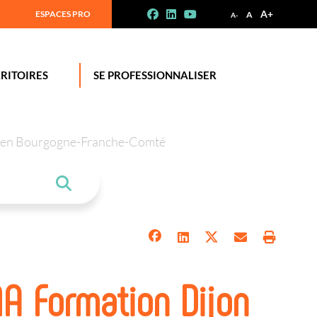
A+
ESPACES PRO
A
A-
RITOIRES
SE PROFESSIONNALISER
tion en Bourgogne-Franche-Comté
 Formation Dijon