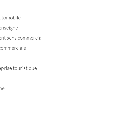
utomobile
enseigne
nt sens commercial
commerciale
prise touristique
ne