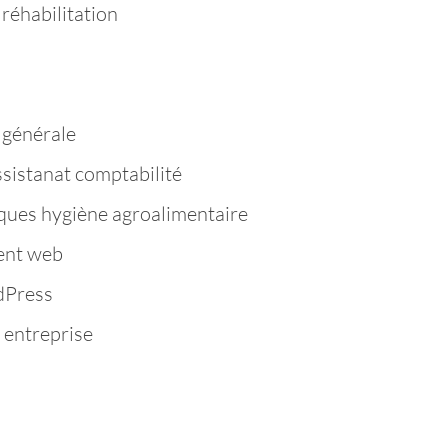
réhabilitation
 générale
ssistanat comptabilité
ques hygiène agroalimentaire
ent web
dPress
 entreprise