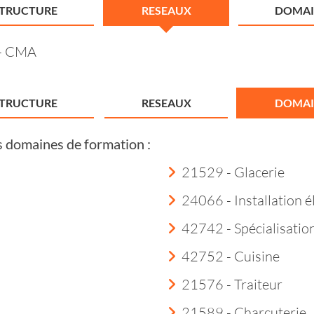
STRUCTURE
RESEAUX
DOMAI
 - CMA
STRUCTURE
RESEAUX
DOMAI
s domaines de formation :
21529 - Glacerie
24066 - Installation é
42742 - Spécialisation
42752 - Cuisine
21576 - Traiteur
21589 - Charcuterie