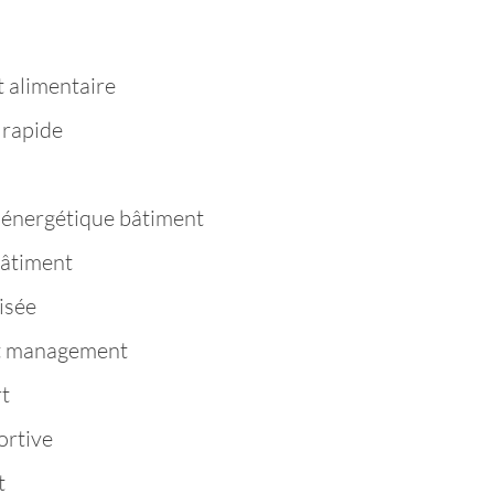
 alimentaire
 rapide
énergétique bâtiment
âtiment
isée
t management
t
ortive
t