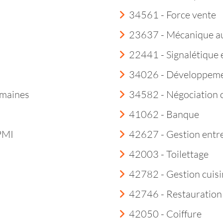
34561 - Force vente
23637 - Mécanique a
22441 - Signalétique 
34026 - Développeme
umaines
34582 - Négociation 
41062 - Banque
 PMI
42627 - Gestion entre
42003 - Toilettage
42782 - Gestion cuisi
42746 - Restauration
42050 - Coiffure