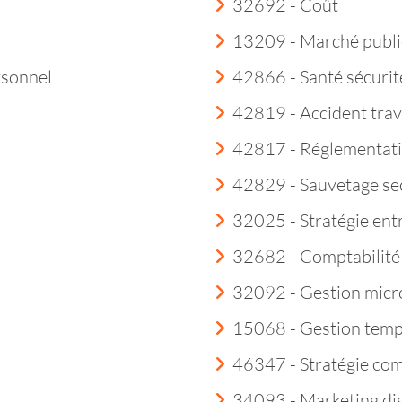
32692 - Coût
13209 - Marché publi
rsonnel
42866 - Santé sécurité
42819 - Accident trav
42817 - Réglementatio
42829 - Sauvetage sec
32025 - Stratégie ent
32682 - Comptabilité
32092 - Gestion micr
15068 - Gestion tem
46347 - Stratégie co
34093 - Marketing dig