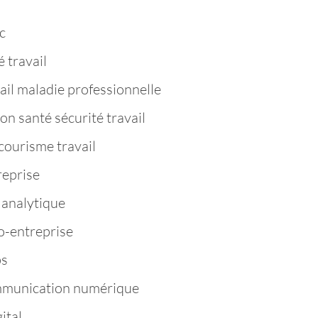
c
 travail
ail maladie professionnelle
n santé sécurité travail
ourisme travail
reprise
 analytique
o-entreprise
ps
mmunication numérique
ital